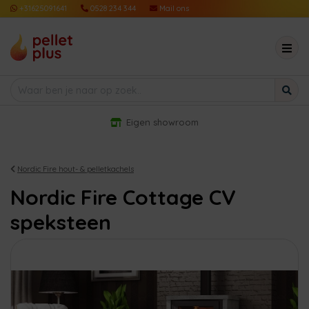
+31625091641
0528 234 344
Mail ons
Eigen showroom
Nordic Fire hout- & pelletkachels
Nordic Fire Cottage CV
speksteen