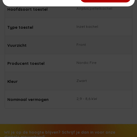
Airplus pelletkachel
Hoofdsoort toestel
Inzet kachel
Type toestel
Front
Vuurzicht
Nordic Fire
Producent toestel
Zwart
Kleur
2,9 - 8,6 kW
Nominaal vermogen
Wil je op de hoogte blijven? Schrijf je dan in voor onze
digitale nieuwsbrief!