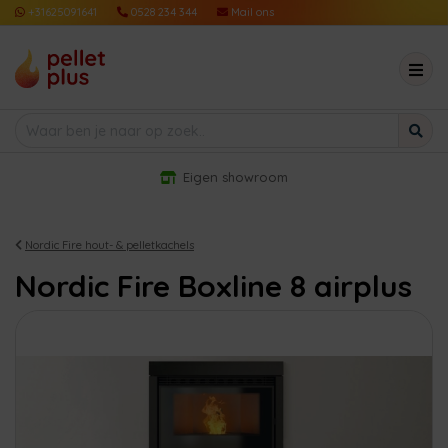
+31625091641
0528 234 344
Mail ons
Eigen showroom
Nordic Fire hout- & pelletkachels
Nordic Fire Boxline 8 airplus