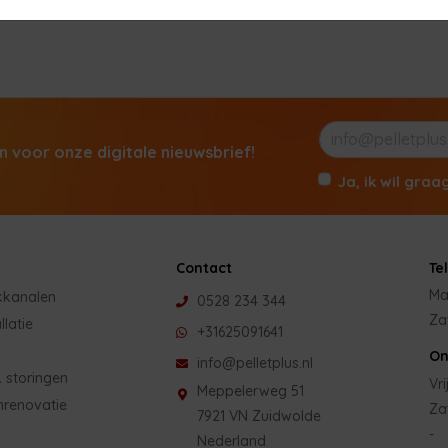
in voor onze digitale nieuwsbrief!
Ja, ik wil graa
Contact
Te
Ma
kkanalen
0528 234 344
Za
llatie
+31625091641
On
info@pelletplus.nl
 storingen
Vri
Meppelerweg 51
nrenovatie
Za
7921 VN Zuidwolde
-
Nederland