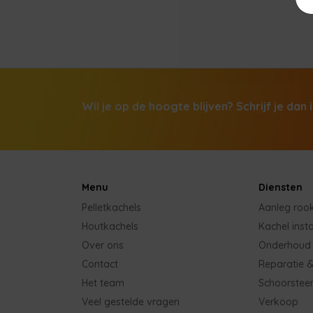
Wil je op de hoogte blijven? Schrijf je dan 
Menu
Diensten
Pelletkachels
Aanleg roo
Houtkachels
Kachel insta
Over ons
Onderhoud
Contact
Reparatie &
Het team
Schoorstee
Veel gestelde vragen
Verkoop