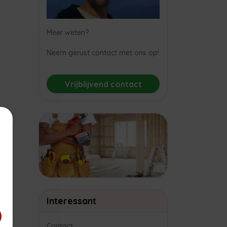
Meer weten?
Neem gerust contact met ons op!
Vrijblijvend contact
×
Interessant
Contact