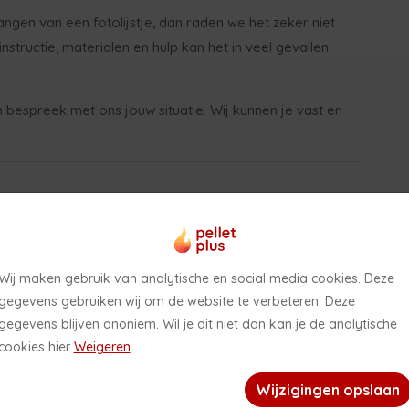
ngen van een fotolijstje, dan raden we het zeker niet
structie, materialen en hulp kan het in veel gevallen
bespreek met ons jouw situatie. Wij kunnen je vast en
Openingstijden showroom in de zomerperiode
2026
Wij maken gebruik van analytische en social media cookies. Deze
gegevens gebruiken wij om de website te verbeteren. Deze
gegevens blijven anoniem. Wil je dit niet dan kan je de analytische
het is zomer! In de periode van 26 juni 2026 tot en met 31 augustus
cookies hier
Weigeren
2026 is daarom onze showroom uitsluitend op afspraak geopend.
Wij wensen jullie een fijne zomer!
Wijzigingen opslaan