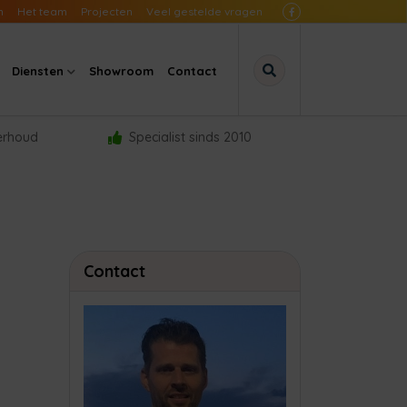
n
Het team
Projecten
Veel gestelde vragen
Diensten
Showroom
Contact
derhoud
Specialist sinds 2010
Contact