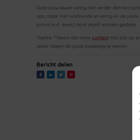
Gaat jouw kluservaring niet verder dan het opha
aan, maar met voldoende ervaring én de juiste in
prima (evt. deels) door jezelf worden gedaan.
Twijfels ? Neem dan eens
contact
met ons op en 
zeker helpen de juiste beslissing te nemen.
Bericht delen