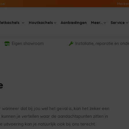
s.nl
Merke
lletkachels
Houtkachels
Aanbiedingen
Meer...
Service
Eigen showroom
Installatie, reparatie en on
e
 wanneer dat bij jou wel het geval is, kan het zeker een
j kunnen je vertellen waar de aandachtspunten zitten in
e uitvoering kan je natuurlijk ook bij ons terecht.