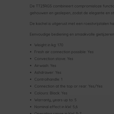
De TT23RGS combineert compromisloze functionalit
gehouwen en geslepen, zodat de elegante en st
De kachel is uitgerust met een roestvrijstale
Eenvoudige bediening en smaakvolle gietijzeren de
Weight in kg: 170
Fresh air connection possible: Yes
Convection stove: Yes
Airwash: Yes
Ashdrawer: Yes
Controlhandle: 1
Connection at the top or rear: Yes/Yes
Colours: Black: Yes
Warranty, years up to: 5
Nominal effect in kW: 5,6
Operating range in kW: 3-7