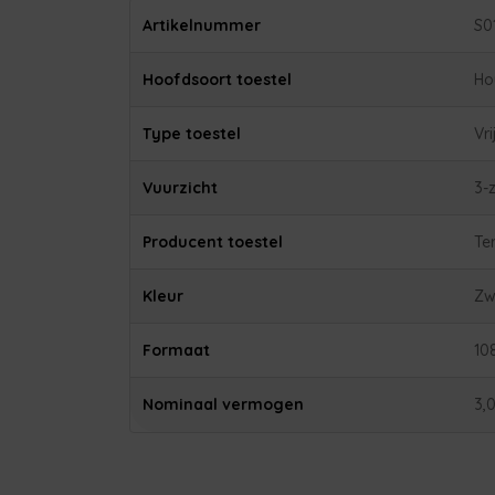
Artikelnummer
S0
Hoofdsoort toestel
Ho
Type toestel
Vr
Vuurzicht
3-z
Producent toestel
Te
Kleur
Zw
Formaat
10
Nominaal vermogen
3,