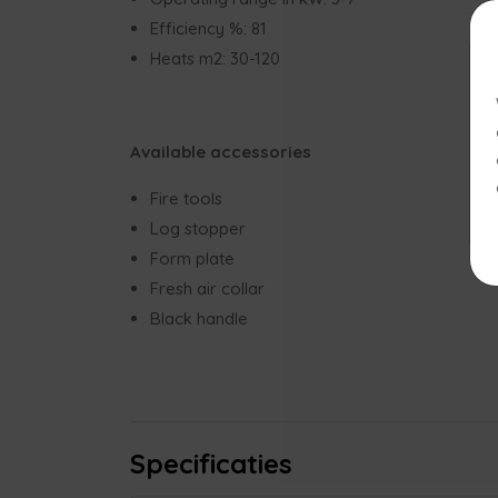
Efficiency %: 81
Heats m2: 30-120
Available accessories
Fire tools
Log stopper
Form plate
Fresh air collar
Black handle
Specificaties