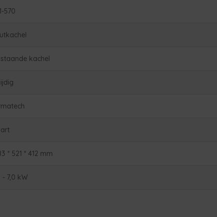
1-570
utkachel
ijstaande kachel
ijdig
rmatech
art
83 * 521 * 412 mm
0 - 7,0 kW