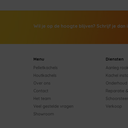
Wil je op de hoogte blijven? Schrijf je dan 
Menu
Diensten
Pelletkachels
Aanleg roo
Houtkachels
Kachel insta
Over ons
Onderhoud
Contact
Reparatie &
Het team
Schoorstee
Veel gestelde vragen
Verkoop
Showroom