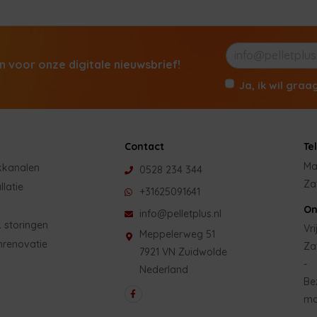
in voor onze digitale nieuwsbrief!
Ja, ik wil graa
Contact
Te
Ma
kkanalen
0528 234 344
Za
llatie
+31625091641
On
info@pelletplus.nl
 storingen
Vri
Meppelerweg 51
nrenovatie
Za
7921 VN Zuidwolde
-
Nederland
Be
mo