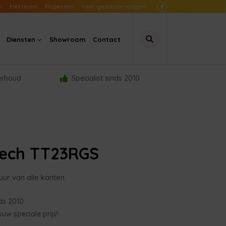
n
Het team
Projecten
Veel gestelde vragen
Diensten
Showroom
Contact
derhoud
Specialist sinds 2010
ech TT23RGS
uur van alle kanten.
nds 2010
uw speciale prijs!