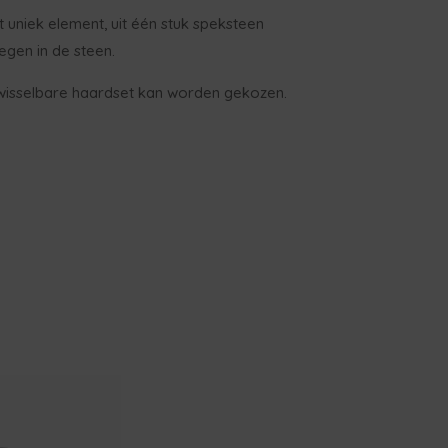
t uniek element, uit één stuk speksteen
gen in de steen.
rwisselbare haardset kan worden gekozen.