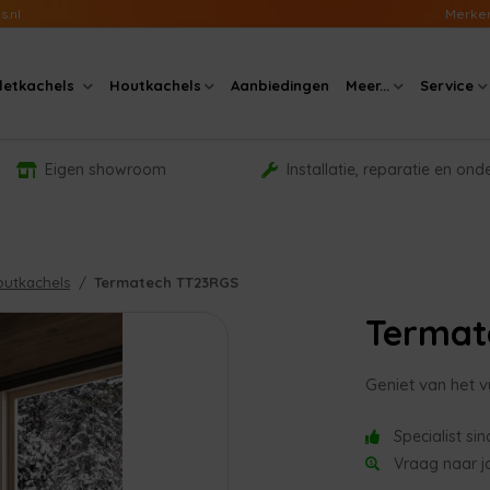
s.nl
Merke
lletkachels
Houtkachels
Aanbiedingen
Meer...
Service
Eigen showroom
Installatie, reparatie en on
outkachels
Termatech TT23RGS
Termat
Geniet van het v
Specialist si
Vraag naar jo