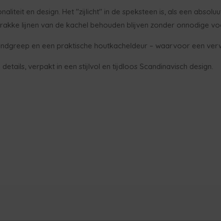
eit en design. Het "zijlicht" in de speksteen is, als een absoluu
rakke lijnen van de kachel behouden blijven zonder onnodige voe
n handgreep en een praktische houtkacheldeur – waarvoor een ve
tails, verpakt in een stijlvol en tijdloos Scandinavisch design.