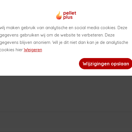
Openingstijden showroom in de zomerperiode
2026
Wij maken gebruik van analytische en social media cookies. Deze
gegevens gebruiken wij om de website te verbeteren. Deze
gegevens blijven anoniem. Wil je dit niet dan kan je de analytische
het is zomer! In de periode van 26 juni 2026 tot en met 31 augustus
cookies hier
Weigeren
2026 is daarom onze showroom uitsluitend op afspraak geopend.
Wij wensen jullie een fijne zomer!
Wijzigingen opslaan