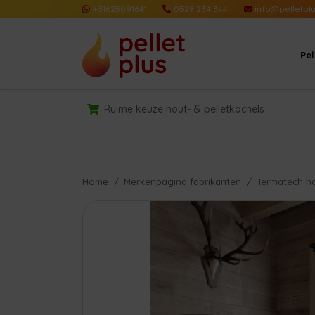
+31625091641
0528 234 344
info@pelletplu
Pe
Ruime keuze hout- & pelletkachels
Home
Merkenpagina fabrikanten
Termatech h