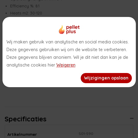
Efficiency %: 81
Heats m2: 30-120
×
Openingstijden showroom in de
Available accessories
zomerperiode 2026
Wij maken gebruik van analytische en social media cookies.
Door for wood compartment
Deze gegevens gebruiken wij om de website te verbeteren.
Fire tools
het is zomer! In de periode van 26 juni 2026 tot en met 31
Deze gegevens blijven anoniem. Wil je dit niet dan kan je de
Log stopper
augustus 2026 is daarom onze showroom uitsluitend op
analytische cookies hier
Weigeren
Form plate
afspraak geopend. Wij wensen jullie een fijne zomer!
Fresh air collar
Wijzigingen opslaan
Black handle
Specificaties
S01-590
Artikelnummer