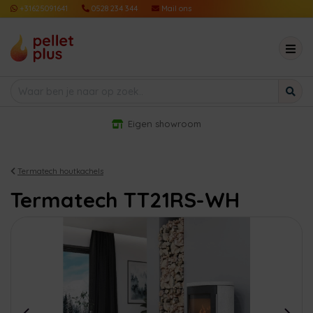
+31625091641
0528 234 344
Mail ons
Eigen showroom
Termatech houtkachels
Termatech TT21RS-WH