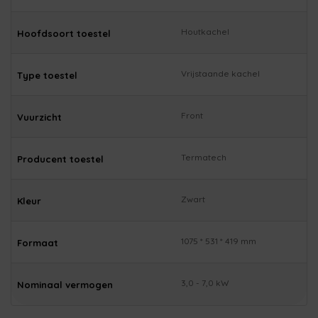
Houtkachel
Hoofdsoort toestel
Vrijstaande kachel
Type toestel
Front
Vuurzicht
Termatech
Producent toestel
Zwart
Kleur
1075 * 531 * 419 mm
Formaat
3,0 - 7,0 kW
Nominaal vermogen