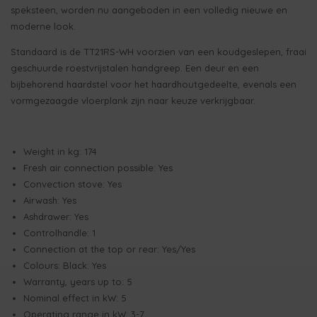
speksteen, worden nu aangeboden in een volledig nieuwe en
moderne look.
Standaard is de TT21RS-WH voorzien van een koudgeslepen, fraai
geschuurde roestvrijstalen handgreep. Een deur en een
bijbehorend haardstel voor het haardhoutgedeelte, evenals een
vormgezaagde vloerplank zijn naar keuze verkrijgbaar.
Weight in kg: 174
Fresh air connection possible: Yes
Convection stove: Yes
Airwash: Yes
Ashdrawer: Yes
Controlhandle: 1
Connection at the top or rear: Yes/Yes
Colours: Black: Yes
Warranty, years up to: 5
Nominal effect in kW: 5
Operating range in kW: 3-7