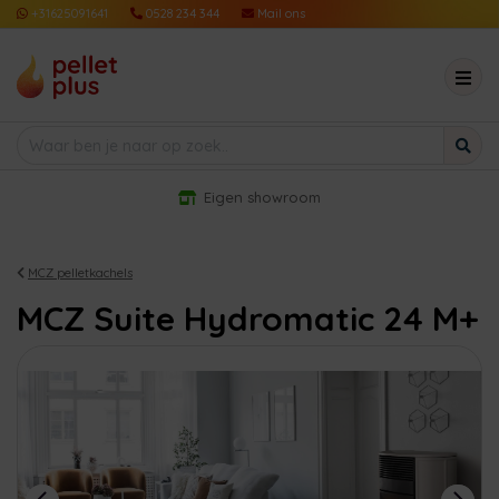
+31625091641
0528 234 344
Mail ons
Eigen showroom
MCZ pelletkachels
MCZ Suite Hydromatic 24 M+