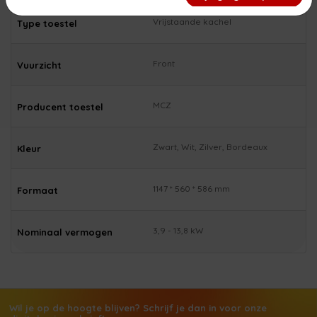
Vrijstaande kachel
Type toestel
Front
Vuurzicht
MCZ
Producent toestel
Zwart, Wit, Zilver, Bordeaux
Kleur
1147 * 560 * 586 mm
Formaat
3,9 - 13,8 kW
Nominaal vermogen
Wil je op de hoogte blijven? Schrijf je dan in voor onze