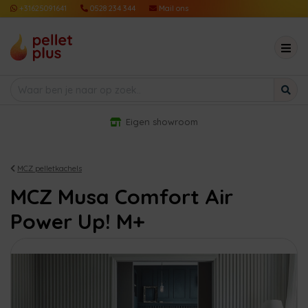
+31625091641
0528 234 344
Mail ons
Eigen showroom
MCZ pelletkachels
MCZ Musa Comfort Air
Power Up! M+