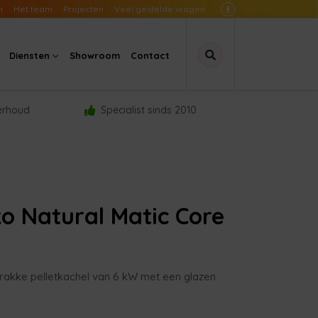
n
Het team
Projecten
Veel gestelde vragen
Diensten
Showroom
Contact
derhoud
Specialist sinds 2010
o Natural Matic Core
trakke pelletkachel van 6 kW met een glazen