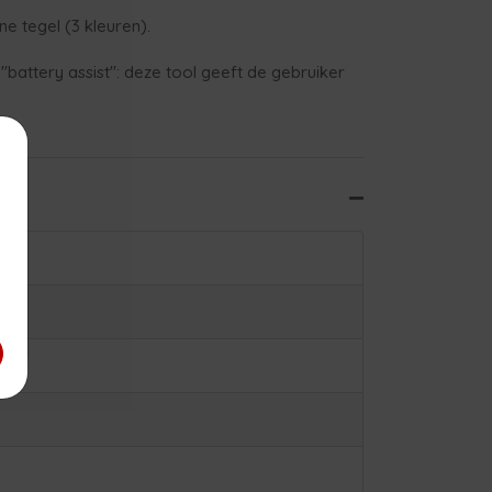
ne tegel (3 kleuren).
"battery assist": deze tool geeft de gebruiker
×