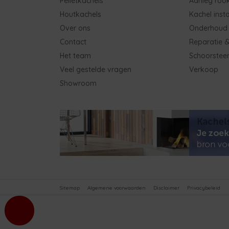
Pelletkachels
Aanleg roo
Houtkachels
Kachel insta
Over ons
Onderhoud
Contact
Reparatie &
Het team
Schoorstee
Veel gestelde vragen
Verkoop
Showroom
Sitemap
Algemene voorwaarden
Disclaimer
Privacybeleid