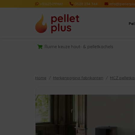
+31625091641
0528 234 344
info@pelletplu
Pe
Ruime keuze hout- & pelletkachels
Home
Merkenpagina fabrikanten
MCZ pelletka