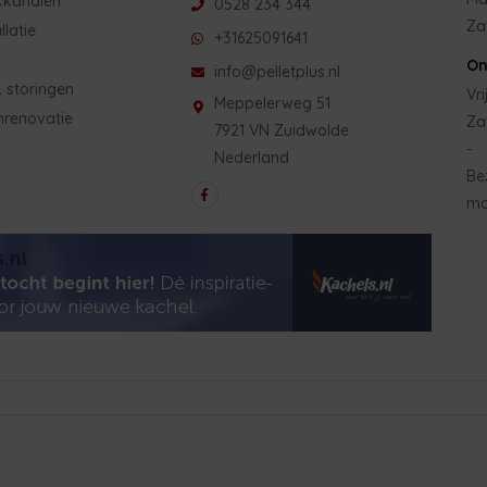
kkanalen
0528 234 344
Za
llatie
+31625091641
On
info@pelletplus.nl
 storingen
Vri
Meppelerweg 51
nrenovatie
Za
7921 VN Zuidwolde
-
Nederland
Be
mo