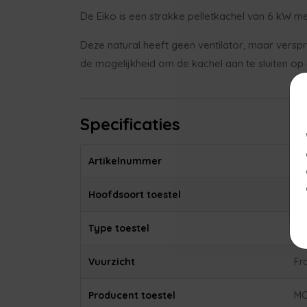
De Eiko is een strakke pelletkachel van 6 kW met
Deze natural heeft geen ventilator, maar verspre
de mogelijkheid om de kachel aan te sluiten op e
Specificaties
Artikelnummer
MC
Hoofdsoort toestel
Pe
Type toestel
Vr
Vuurzicht
Fr
Producent toestel
M