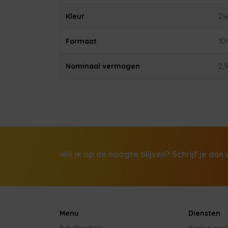
Kleur
Zw
Formaat
10
Nominaal vermogen
2,
Wil je op de hoogte blijven? Schrijf je dan 
Menu
Diensten