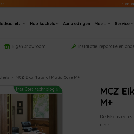
s.nl
Merke
lletkachels
Houtkachels
Aanbiedingen
Meer...
Service
Eigen showroom
Installatie, reparatie en on
chels
MCZ Eiko Natural Matic Core M+
MCZ Eik
Met Core technologie !
M+
De Eiko is een s
deur.