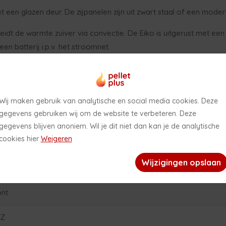
 een glazen deur. De zijpanelen zijn uit zwart staal of een moder
idt de warmte zuiver via convectie. De Eiko is uitgerust met een 
en batterij i.p.v. het stroomnet.
Openingstijden showroom in de zomerperiode
2026
Wij maken gebruik van analytische en social media cookies. Deze
gegevens gebruiken wij om de website te verbeteren. Deze
ZP39
gegevens blijven anoniem. Wil je dit niet dan kan je de analytische
het is zomer! In de periode van 26 juni 2026 tot en met 31 augustus
cookies hier
Weigeren
lletkachel
2026 is daarom onze showroom uitsluitend op afspraak geopend.
Wij wensen jullie een fijne zomer!
Wijzigingen opslaan
ijstaande kachel
ont
CZ