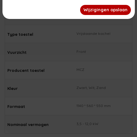
afspraak geopend. Wij wensen jullie een fijne zomer!
Wijzigingen opslaan
Airplus pelletkachel
Hoofdsoort toestel
Vrijstaande kachel
Type toestel
Front
Vuurzicht
MCZ
Producent toestel
Zwart, Wit, Zand
Kleur
1140 * 560 * 550 mm
Formaat
3,5 - 12,0 kW
Nominaal vermogen