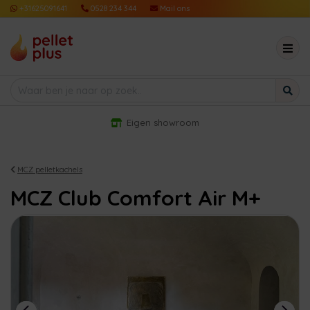
+31625091641
0528 234 344
Mail ons
Eigen showroom
MCZ pelletkachels
MCZ Club Comfort Air M+