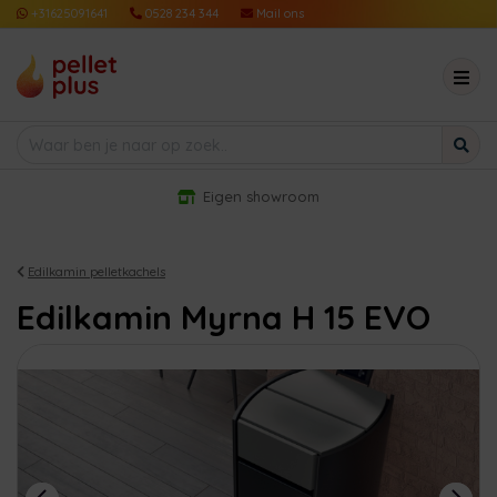
+31625091641
0528 234 344
Mail ons
Eigen showroom
Edilkamin pelletkachels
Edilkamin Myrna H 15 EVO