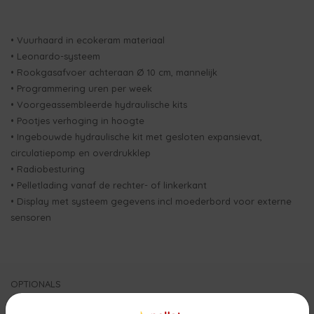
• Vuurhaard in ecokeram materiaal
• Leonardo-systeem
• Rookgasafvoer achteraan Ø 10 cm, mannelijk
• Programmering uren per week
• Voorgeassembleerde hydraulische kits
• Pootjes verhoging in hoogte
• Ingebouwde hydraulische kit met gesloten expansievat,
circulatiepomp en overdrukklep
• Radiobesturing
• Pelletlading vanaf de rechter- of linkerkant
• Display met systeem gegevens incl moederbord voor externe
sensoren
OPTIONALS
• Kit Wi-Fi