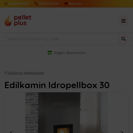
+31625091641
0528 234 344
Mail ons
Eigen showroom
Edilkamin pelletkachels
Edilkamin Idropellbox 30