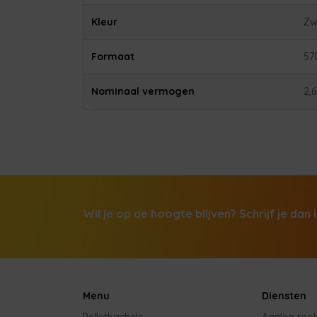
Kleur
Zwa
Formaat
57
Nominaal vermogen
2,
Wil je op de hoogte blijven? Schrijf je dan 
Menu
Diensten
Pelletkachels
Aanleg roo