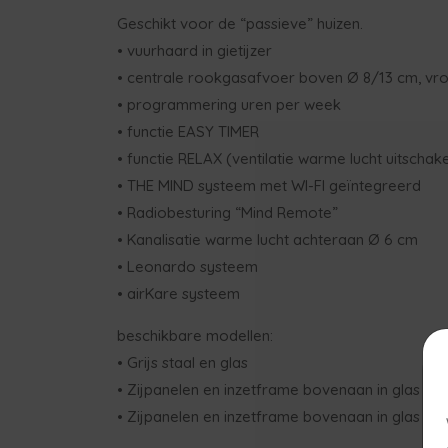
Geschikt voor de “passieve” huizen.
• vuurhaard in gietijzer
• centrale rookgasafvoer boven Ø 8/13 cm, vro
• programmering uren per week
• functie EASY TIMER
• functie RELAX (ventilatie warme lucht uitschak
• THE MIND systeem met WI-FI geïntegreerd
• Radiobesturing “Mind Remote”
• Kanalisatie warme lucht achteraan Ø 6 cm
• Leonardo systeem
• airKare systeem
beschikbare modellen:
• Grijs staal en glas
• Zijpanelen en inzetframe bovenaan in glas wit
• Zijpanelen en inzetframe bovenaan in glas zwa