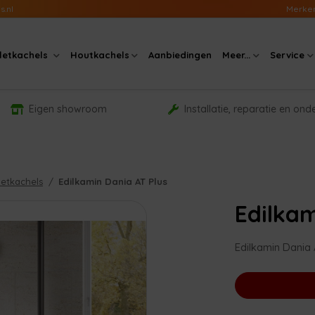
s.nl
Merke
lletkachels
Houtkachels
Aanbiedingen
Meer...
Service
Eigen showroom
Installatie, reparatie en on
letkachels
Edilkamin Dania AT Plus
Edilkam
Edilkamin Dania 