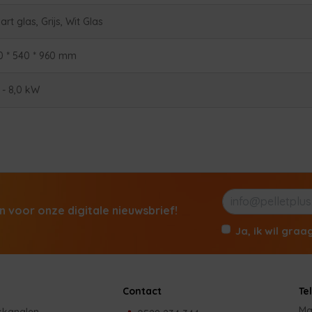
rt glas, Grijs, Wit Glas
0 * 540 * 960 mm
6 - 8,0 kW
in voor onze digitale nieuwsbrief!
Ja, ik wil graa
Contact
Te
Ma
kkanalen