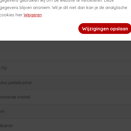
gegevens gebruiken wij om de website te verbeteren. Deze
gegevens blijven anoniem. Wil je dit niet dan kan je de analytische
het is zomer! In de periode van 26 juni 2026 tot en met 31 augustus
cookies hier
Weigeren
2026 is daarom onze showroom uitsluitend op afspraak geopend.
Sharp
Wij wensen jullie een fijne zomer!
Wijzigingen opslaan
4710
rplus pelletkachel
ijstaande kachel
ont
ilkamin