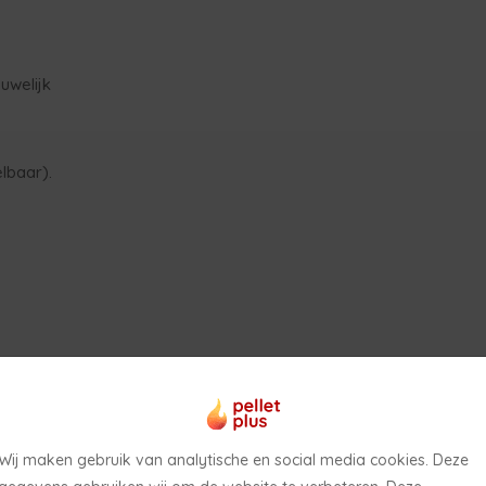
uwelijk
elbaar).
Openingstijden showroom in de zomerperiode
te
2026
rt
Wij maken gebruik van analytische en social media cookies. Deze