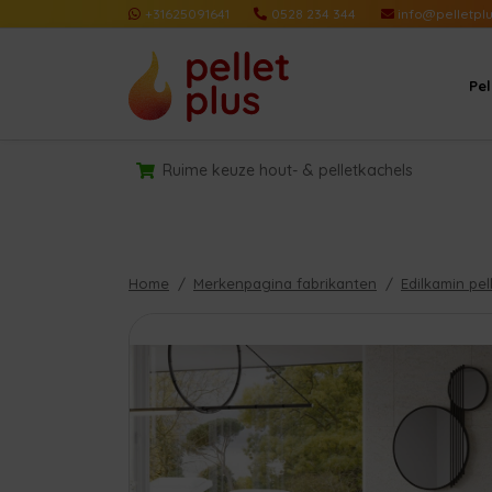
+31625091641
0528 234 344
info@pelletplu
Pe
Ruime keuze hout- & pelletkachels
Home
Merkenpagina fabrikanten
Edilkamin pel