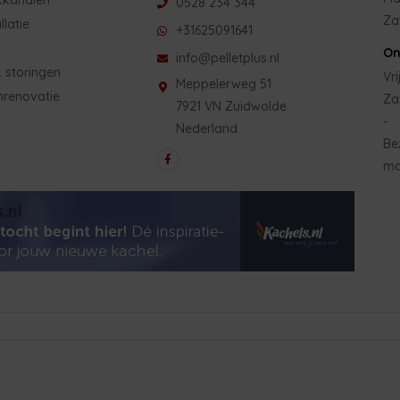
0528 234 344
Za
llatie
+31625091641
On
info@pelletplus.nl
 storingen
Vri
Meppelerweg 51
nrenovatie
Za
7921 VN Zuidwolde
-
Nederland
Be
mo