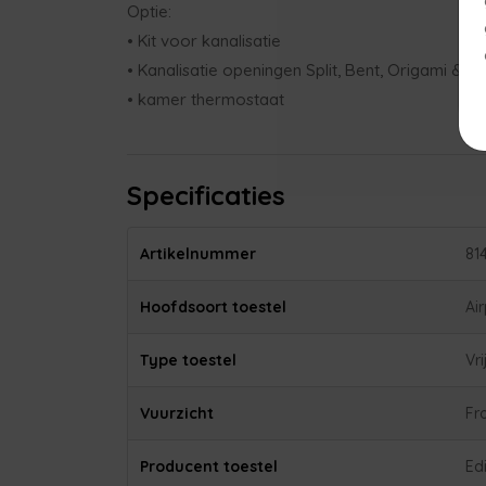
Optie:
• Kit voor kanalisatie
• Kanalisatie openingen Split, Bent, Origami & 
• kamer thermostaat
Specificaties
Artikelnummer
81
Hoofdsoort toestel
Ai
Type toestel
Vr
Vuurzicht
Fr
Producent toestel
Ed