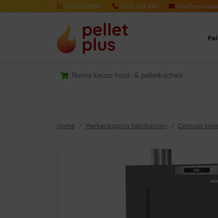
+31625091641
0528 234 344
info@pelletplu
Pe
Ruime keuze hout- & pelletkachels
Home
Merkenpagina fabrikanten
Domusa kete