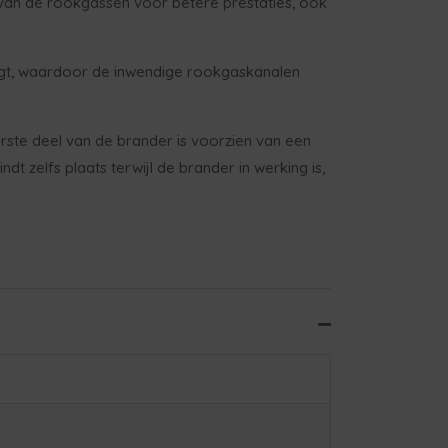
en van de rookgassen voor betere prestaties, ook
egt, waardoor de inwendige rookgaskanalen
rste deel van de brander is voorzien van een
dt zelfs plaats terwijl de brander in werking is,