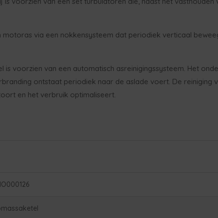
Hij is voorzien van een set turbulatoren die, naast het vasthoud
n motoras via een nokkensysteem dat periodiek verticaal bewe
l is voorzien van een automatisch asreinigingssysteem. Het onde
erbranding ontstaat periodiek naar de aslade voert. De reiniging vin
toort en het verbruik optimaliseert.
IO000126
omassaketel