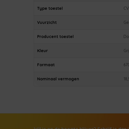
Type toestel
CV
Vuurzicht
Ge
Producent toestel
Do
Kleur
Gri
Formaat
67
Nominaal vermogen
18,
Wil je op de hoogte blijven? Schrijf je dan 