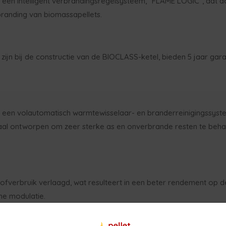
n een intelligent verbrandingsregelsysteem, "FLAME LOGIC", dat d
randing van biomassapellets.
ijn bij de constructie van de BIOCLASS-ketel, bieden 5 jaar gara
an een volautomatisch warmtewisselaar- en branderreinigingssys
iaal ontworpen om zeer sterke as en onverbrande resten te beh
verbruik verlaagd, wat resulteert in een beter rendement op de 
he modulatie.