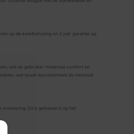
oor continue analyse van de vlamkwaliteit en
ntie op de ketelbehuizing en 2 jaar garantie op
teem, wat de gebruiker maximaal comfort en
andelen, wat zowel duurzaamheid als minimaal
investering. Dit is gebaseerd op het