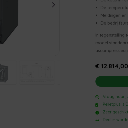
De temperatu
Meldingen en
De bedrijfsur
In tegenstelling
model standaard
ascompressieuni
€ 12.814,0
Vraag naar jo
Pelletplus is
Zeer geschik
Dealer worde