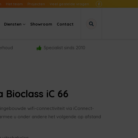
n
Het team
Projecten
Veel gestelde vragen
Diensten
Showroom
Contact
derhoud
Specialist sinds 2010
Bioclass iC 66
 ingebouwde wifi-connectiviteit via iConnect-
armee u onder andere het volgende op afstand
n uitschakelen