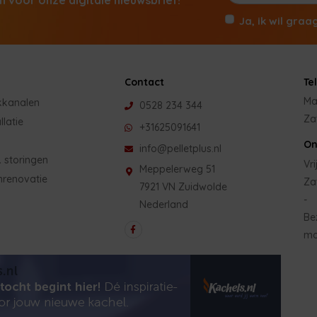
Ja, ik wil graa
Contact
Te
Ma
kkanalen
0528 234 344
Za
llatie
+31625091641
On
info@pelletplus.nl
 storingen
Vri
Meppelerweg 51
nrenovatie
Za
7921 VN Zuidwolde
-
Nederland
Be
mo