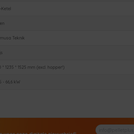
-Ketel
en
musa Teknik
js
0 * 1235 * 1525 mm (excl. hopper!)
5 - 66,6 kW
in voor onze digitale nieuwsbrief!