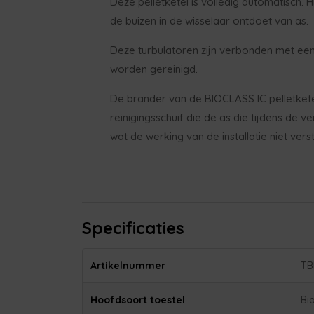
Deze pelletketel is volledig automatisch. 
de buizen in de wisselaar ontdoet van as.
Deze turbulatoren zijn verbonden met ee
worden gereinigd.
De brander van de BIOCLASS IC pelletkete
reinigingsschuif die de as die tijdens de v
wat de werking van de installatie niet vers
Specificaties
Artikelnummer
TB
Hoofdsoort toestel
Bi