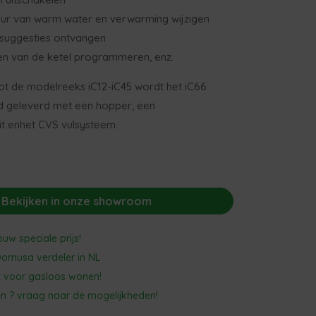
ur van warm water en verwarming wijzigen
 suggesties ontvangen
en van de ketel programmeren, enz.
 tot de modelreeks iC12-iC45 wordt het iC66
 geleverd met een hopper, een
t enhet CVS vulsysteem.
0
Bekijken in onze showroom
uw speciale prijs!
 Domusa verdeler in NL
t voor gasloos wonen!
n ? vraag naar de mogelijkheden!