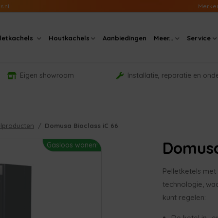
s.nl
Merke
lletkachels
Houtkachels
Aanbiedingen
Meer...
Service
Eigen showroom
Installatie, reparatie en on
lproducten
Domusa Bioclass iC 66
Domusa 
Gasloos wonen!
Pelletketels met
technologie, wa
kunt regelen:
De ketel in- e