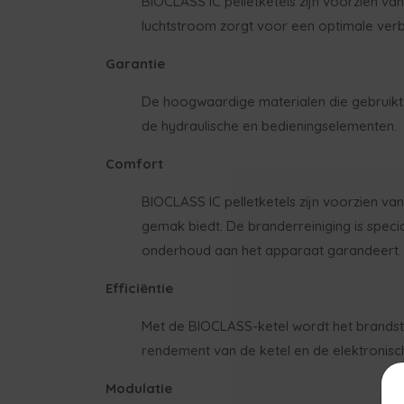
BIOCLASS IC pelletketels zijn voorzien va
luchtstroom zorgt voor een optimale verb
Garantie
De hoogwaardige materialen die gebruikt z
de hydraulische en bedieningselementen.
Comfort
BIOCLASS IC pelletketels zijn voorzien v
gemak biedt. De branderreiniging is spec
onderhoud aan het apparaat garandeert.
Efficiëntie
Met de BIOCLASS-ketel wordt het brandstof
rendement van de ketel en de elektronisc
Modulatie