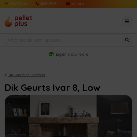
+31625091641
0528 234 344
Mail ons
Eigen showroom
Dik Geurts houtkachels
Dik Geurts Ivar 8, Low