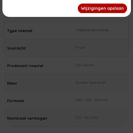
afspraak geopend. Wij wensen jullie een fijne zomer!
Wijzigingen opslaan
Houtkachel
Hoofdsoort toestel
Vrijstaande kachel
Type toestel
Front
Vuurzicht
Dik Geurts
Producent toestel
Donker Antraciet
Kleur
540 * 555 * 350 mm
Formaat
5,0 - 10,0 kW
Nominaal vermogen