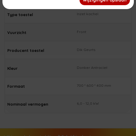
Wijzigingen opslaan
Inzet kachel
Type toestel
Front
Vuurzicht
Dik Geurts
Producent toestel
Donker Antraciet
Kleur
700 * 600 * 400 mm
Formaat
6,0 - 12,0 kW
Nominaal vermogen