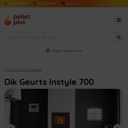
+31625091641
0528 234 344
Mail ons
Eigen showroom
Dik Geurts houtkachels
Dik Geurts Instyle 700